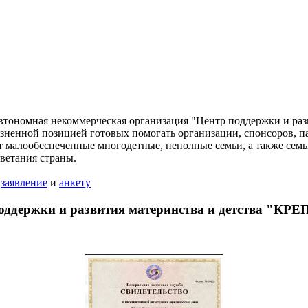
втономная некоммерческая организация "Центр поддержки и разв
ненной позицией готовых помогать организации, спонсоров, па
т малообеспеченные многодетные, неполные семьи, а также семь
цветания страны.
ь
заявление
и
анкету
оддержки и развития материнства и детства "К