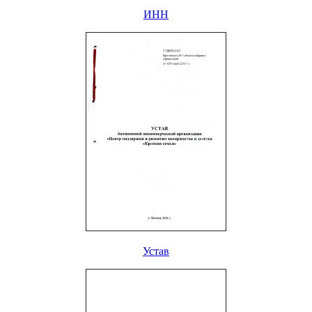
ИНН
Устав