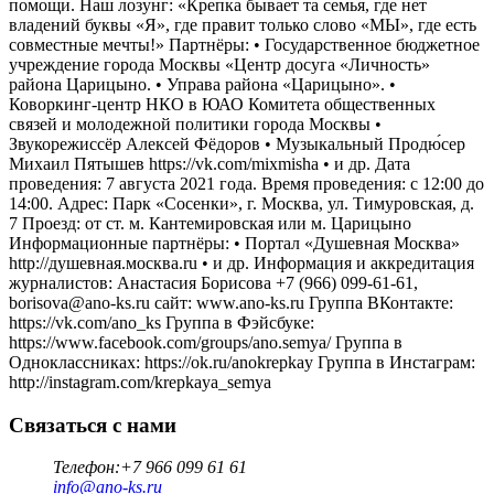
помощи. Наш лозунг: «Крепка бывает та семья, где нет
владений буквы «Я», где правит только слово «МЫ», где есть
совместные мечты!» Партнёры: • Государственное бюджетное
учреждение города Москвы «Центр досуга «Личность»
района Царицыно. • Управа района «Царицыно». •
Коворкинг-центр НКО в ЮАО Комитета общественных
связей и молодежной политики города Москвы •
Звукорежиссёр Алексей Фёдоров • Музыкальный Продю́сер
Михаил Пятышев https://vk.com/mixmisha • и др. Дата
проведения: 7 августа 2021 года. Время проведения: с 12:00 до
14:00. Адрес: Парк «Сосенки», г. Москва, ул. Тимуровская, д.
7 Проезд: от ст. м. Кантемировская или м. Царицыно
Информационные партнёры: • Портал «Душевная Москва»
http://душевная.москва.ru • и др. Информация и аккредитация
журналистов: Анастасия Борисова +7 (966) 099-61-61,
borisova@ano-ks.ru сайт: www.ano-ks.ru Группа ВКонтакте:
https://vk.com/ano_ks Группа в Фэйсбуке:
https://www.facebook.com/groups/ano.semya/ Группа в
Одноклассниках: https://ok.ru/anokrepkay Группа в Инстаграм:
http://instagram.com/krepkaya_semya
Связаться с нами
Телефон:
+7 966 099 61 61
info@ano-ks.ru