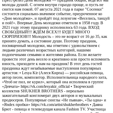
Пресс-релиз День молодежи — праздник общий, ведь все мы
молоды душой. С огнем внутри гораздо проще, и пусть не
снится нам покой. 07 августа 2021 года в парке "Сосенки"
состоится социально-значимое событие, приуроченное ко
«Дню молодёжи», и пройдёт под лозунгом «Веселись, танцуй
и пой!». Впервые День молодежи отметили в 1958 году. В
2021 году этому празднику исполнилось 63 года. ВХОД
СВОБОДНЫЙ!!! ЖДЁМ ВСЕХ!!! БУДЕТ МНОГО
СЮРПРИЗОВ!!! Молодость – это не возраст от 16 до 35, как
принято думать, а состояние души. Поэтому праздник,
посвященный молодежи, мы отметим с удовольствием с
людьми различных возрастных категорий, нашими
подопечными семьями и жителями района. Если желаете
провести этот день весело и креативно или просто вспомнить
юность, приходите к нам на праздник! В этот день гостей
праздника ждут незабываемые выступления популярных
артистов: • Lesya Kir (Алеся Кирпа) — российская певица,
автор песен, композитор. Исполнительница народного хита,
«Чтоб не пил, не курил», который она исполняла в группе
«Девчата» https://vk.com/lesyakir_official • Творческий
коллектив SHUKHER BROTHERS - нереально
зажигательный конгломерат двух авторов и музыкальных
продюсеров. Популярные синглы «Не пьяная», «Ты одна» и
«Яndex пробки» https://vk.com/artist/shukherbrothers • Даяна
Брют - певица и телеведущая канала Fashion TV. Участница