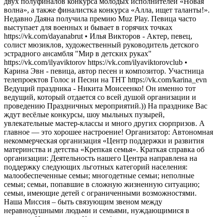
двух полуфиналов конкурса молодых исполнителей «Новая
волна», а также финалистка конкурса «Алла, ищет таланты!».
Недавно Даяна получила премию Muz Play. Певица часто
выступает для военных и бывает в горячих точках
https://vk.com/dayanabrut • Илья Викторов - Актер, певец,
солист мюзиклов, художественный руководитель детского
эстрадного ансамбля "Мир в детских руках"
https://vk.com/ilyaviktorov https://vk.com/ilyaviktorovclub •
Карина Эвн - певица, автор песен и композитор. Участница
телепроектов Голос и Песни на ТНТ https://vk.com/karina_evn
Ведущий праздника - Никита Моисеенко! Он именно тот
ведущий, который отдается со всей душой организации и
проведению Праздничных мероприятий.)) На празднике Вас
ждут весёлые конкурсы, шоу мыльных пузырей,
увлекательные мастер-классы и много других сюрпризов. А
главное — это хорошее настроение! Организатор: Автономная
некоммерческая организация «Центр поддержки и развития
материнства и детства «Крепкая семья». Краткая справка об
организации: Деятельность нашего Центра направлена на
поддержку следующих льготных категорий населения:
малообеспеченные семьи; многодетные семьи; неполные
семьи; семьи, попавшие в сложную жизненную ситуацию;
семьи, имеющие детей с ограниченными возможностями.
Наша Миссия – быть связующим звеном между
неравнодушными людьми и семьями, нуждающимися в