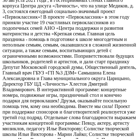
30 августа 2021 года , в гостеприимных стенах главного
корпуса Центра досуга «Личность», что на улице Медиков, д.
3, состоялся ежегодный социально-значимый проект
«Первоклассник»! В проекте «Первоклассник» в этом году
приняли участие 19 счастливых первоклассников из
подопечных семей АНО «Центра поддержки и развития
материнства и детства «Крепкая семья. Главная цель
праздника - помощь в подготовке к школе многодетным и
неполным семьям, семьям, оказавшихся в сложной жизненной
ситуации, а также семьям, воспитывающих детей с
ограниченными возможностями. Поприветствовали будущих
школьников, родителей и артистов, и дали старт празднику
Депутат Московской городской думы, Общественный деятель,
Главный врач ГБУЗ «ГП №3 ДЗМ» Самышина Елена
Александровна и Глава муниципального округа Царицыно,
Директор ГБУ ЦД «Личность» Хлестов Дмитрий
Владимирович. В интерактивной программе: концертные
номера, подвижные игры, праздничный стол и конечно
подарки для первоклашек! Друзья, оказывайте посильную
помощь тем, кому она необходима. Вместе мы сила! Проект
при поддержке спонсоров и благотворителей реализуется уже
третий год подряд. Отдельные слова благодарности выражаем
участникам концертной программы: Певцу, актеру, артисту
мюзиклов, педагогу Илье Викторову; Солистке творческой
школы Ильи Викторова - Марии Лайко; Солистке творческой