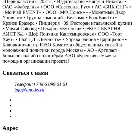
«Первоклассник -2021»: • Издательство «Настя и Никита» •
ОАО «Фаберлик» • ООО «Светосила Рус» • АО «БИК СНГ» •
«Мойчай EVENT» • ООО «МФ Поиск» • «Монетный Двор
Универс» • Группа компаний «Велком» • FoodBand.ru •
Крэйзи Бразэрс • Пиццерия +39 (Ресторан итальянской кухни)
• Muscat Catering • Пекарня «Буханка» • ЭКО-ПЕКАРНЯ
АИСТ №1 • Шеф Пончики Кантемировская • ООО «Торт
Хауз» • ГБУ ЦД «Личность» • Управа района «Царицыно» •
Коворкинг-центр ЮАО Комитета общественных связей и
молодёжной политики города Москвы • АО «Артпласт»
Большое спасибо волонтёрам АНО «Крепкая семья» за
помощь в организации проекта!
Связаться с нами
Телефон:
+7 966 099 61 61
info@ano-ks.ru
Адрес