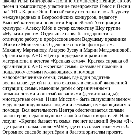
школы Ильи Викторова - Полине Лиманской; Певице, автору
песен и композитору, участнице телепроектов Голос и Песни
на ТНТ - Карине Эвн; Российскому исполнителю - Лауреату
международных и Всероссийских конкурсов, педагогу
Высшей категории по версии Европейской Ассоциации
культуры - Алексу Кáби и супер коллективу Шоу группе
«Мульти-пульти». Отдельные слова благодарности за
отличную работу и профессионализм Ведущему праздника
-Никите Моисеенко. Отдельное спасибо фотографам:
Михаилу Мартынову, Андрею Зуеву и Марии Магдалиновой.
Организатор: АНО «Центр поддержки и развития
материнства и детства «Крепкая семья». Краткая справка об
организации: АНО «Крепкая семья» оказывает помощь и
поддержку семьям нуждающимся в помощи:
малообеспеченные семьи; семьи, где один родитель
воспитывает детей и те, кто оказался в сложной жизненной
ситуации; семьи, имеющие детей с ограниченными
возможностями и онкозаболеваниями (дети-инвалиды);
многодетные семьи. Наша Миссия – быть связующим звеном
меду неравнодушными людьми и семьями, нуждающимися в
помощи. Вся деятельность Центра обеспечивается силами
волонтеров, неравнодушных людей и благотворителей. Наш
лозунг: «Крепка бывает та семья, где нет владений буквы «Я»,
где правит только слово «МЫ», где есть совместные мечты!»
Огромное спасибо партнёрам и благотворителям проекта